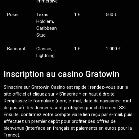
Immersive
Poker
Texas
1 €
500 €
Hold’em,
Caribbean
Stud
Baccarat
Classic,
1 €
1 000 €
Lightning
Inscription au casino Gratowin
S’inscrire sur Gratowin Casino est rapide : rendez-vous sur le
site officiel et cliquez sur « S’inscrire » en haut à droite.
Remplissez le formulaire (nom, e-mail, date de naissance, mot
de passe) : les données sont protégées par chiffrement SSL.
Ensuite, confirmez votre compte via le lien reçu par e-mail, puis
effectuez un premier dépôt pour profiter des offres de
bienvenue (interface en français et paiements en euros pour la
France).