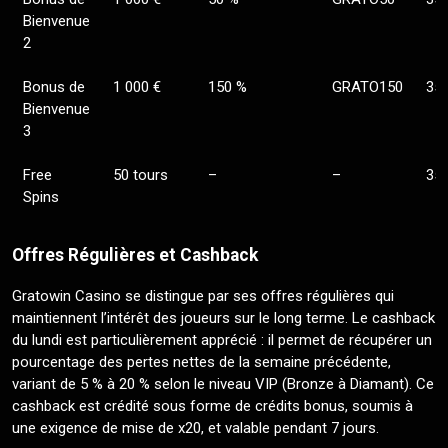
Bienvenue
2
Bonus de
1 000 €
150 %
GRATO150
35
Bienvenue
3
Free
50 tours
–
–
35
Spins
Offres Régulières et Cashback
Gratowin Casino se distingue par ses offres régulières qui
maintiennent l’intérêt des joueurs sur le long terme. Le cashback
du lundi est particulièrement apprécié : il permet de récupérer un
pourcentage des pertes nettes de la semaine précédente,
variant de 5 % à 20 % selon le niveau VIP (Bronze à Diamant). Ce
cashback est crédité sous forme de crédits bonus, soumis à
une exigence de mise de x20, et valable pendant 7 jours.