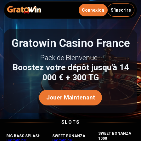
Connexion
S'inscrire
Gratowin Casino France
Pack de Bienvenue :
Boostez votre dépôt jusqu'à 14
000 € + 300 TG
Jouer Maintenant
SLOTS
SWEET BONANZA
BIG BASS SPLASH
SWEET BONANZA
1000
Pragmatic Play
Pragmatic Play