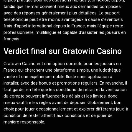
tandis que l’e-mail convient mieux aux demandes complexes
avec des réponses généralement plus détaillées. Le support
téléphonique peut être moins avantageux à cause d’éventuels
frais d’appel international depuis la France, mais l’équipe reste
professionnelle, multilingue et capable d’assister les joueurs en
français.
Verdict final sur Gratowin Casino
Gratowin Casino est une option correcte pour les joueurs en
France qui cherchent une plateforme simple, une ludothèque
variée et une expérience mobile fluide sans application à
installer, avec des bonus et promotions réguliers. En revanche, il
faut garder en tête que les conditions de retrait et la vérification
du compte peuvent influencer les délais et les limites, donc
mieux vaut lire les règles avant de déposer. Globalement, bon
choix pour jouer occasionnellement et explorer différents jeux, à
condition de rester attentif aux conditions et de jouer de
manière responsable.