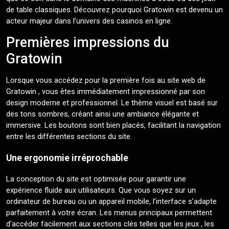
Jeux de Table : Blackjack, Roulette, Poker
de table classiques. Découvrez pourquoi Gratowin est devenu un
Inscription au casino Gratowin
acteur majeur dans l’univers des casinos en ligne.
GratoWin Casino Connexion
Bonus au casino Gratowin
Premières impressions du
Gratowin bonus de bienvenue
Gratowin
Bonus Free Spins
Bonus de dépôt
Offres Régulières et Cashback
Lorsque vous accédez pour la première fois au site web de
Application mobile Casino Gratowin
Gratowin , vous êtes immédiatement impressionné par son
Méthodes financières au Gratowin Casino
design moderne et professionnel. Le thème visuel est basé sur
Avis sur Gratowin Casino des joueurs français
des tons sombres, créant ainsi une ambiance élégante et
Service Client de Gratowin Casino
immersive. Les boutons sont bien placés, facilitant la navigation
Verdict final sur Gratowin Casino
entre les différentes sections du site.
Questions fréquemment posées (FAQ)
Une ergonomie irréprochable
La conception du site est optimisée pour garantir une
expérience fluide aux utilisateurs. Que vous soyez sur un
ordinateur de bureau ou un appareil mobile, l’interface s’adapte
parfaitement à votre écran. Les menus principaux permettent
d’accéder facilement aux sections clés telles que les jeux , les