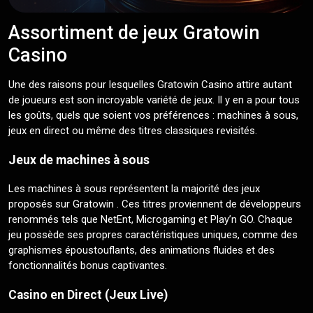
Assortiment de jeux Gratowin
Casino
Une des raisons pour lesquelles Gratowin Casino attire autant
de joueurs est son incroyable variété de jeux. Il y en a pour tous
les goûts, quels que soient vos préférences : machines à sous,
jeux en direct ou même des titres classiques revisités.
Jeux de machines à sous
Les machines à sous représentent la majorité des jeux
proposés sur Gratowin . Ces titres proviennent de développeurs
renommés tels que NetEnt, Microgaming et Play’n GO. Chaque
jeu possède ses propres caractéristiques uniques, comme des
graphismes époustouflants, des animations fluides et des
fonctionnalités bonus captivantes.
Casino en Direct (Jeux Live)