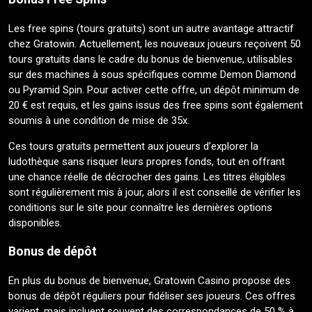
Les free spins (tours gratuits) sont un autre avantage attractif
chez Gratowin. Actuellement, les nouveaux joueurs reçoivent 50
tours gratuits dans le cadre du bonus de bienvenue, utilisables
sur des machines à sous spécifiques comme Demon Diamond
ou Pyramid Spin. Pour activer cette offre, un dépôt minimum de
20 € est requis, et les gains issus des free spins sont également
soumis à une condition de mise de 35x.
Ces tours gratuits permettent aux joueurs d’explorer la
ludothèque sans risquer leurs propres fonds, tout en offrant
une chance réelle de décrocher des gains. Les titres éligibles
sont régulièrement mis à jour, alors il est conseillé de vérifier les
conditions sur le site pour connaître les dernières options
disponibles.
Bonus de dépôt
En plus du bonus de bienvenue, Gratowin Casino propose des
bonus de dépôt réguliers pour fidéliser ses joueurs. Ces offres
varient, mais incluent souvent des correspondances de 50 % à