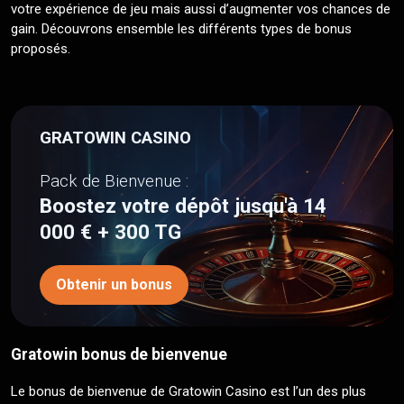
votre expérience de jeu mais aussi d’augmenter vos chances de
gain. Découvrons ensemble les différents types de bonus
proposés.
GRATOWIN CASINO
Pack de Bienvenue :
Boostez votre dépôt jusqu'à 14
000 € + 300 TG
Obtenir un bonus
Gratowin bonus de bienvenue
Le bonus de bienvenue de Gratowin Casino est l’un des plus