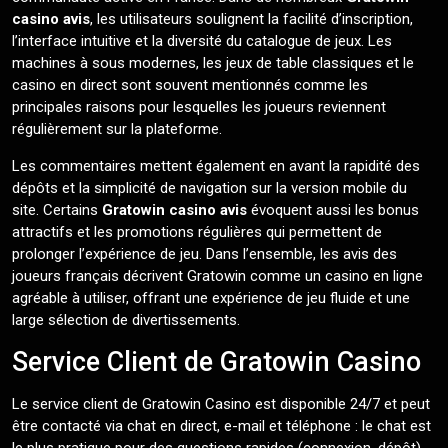
casino avis
, les utilisateurs soulignent la facilité d’inscription,
l’interface intuitive et la diversité du catalogue de jeux. Les
machines à sous modernes, les jeux de table classiques et le
casino en direct sont souvent mentionnés comme les
principales raisons pour lesquelles les joueurs reviennent
régulièrement sur la plateforme.
Les commentaires mettent également en avant la rapidité des
dépôts et la simplicité de navigation sur la version mobile du
site. Certains
Gratowin casino avis
évoquent aussi les bonus
attractifs et les promotions régulières qui permettent de
prolonger l’expérience de jeu. Dans l’ensemble, les avis des
joueurs français décrivent Gratowin comme un casino en ligne
agréable à utiliser, offrant une expérience de jeu fluide et une
large sélection de divertissements.
Service Client de Gratowin Casino
Le service client de Gratowin Casino est disponible 24/7 et peut
être contacté via chat en direct, e-mail et téléphone : le chat est
le plus pratique pour des questions rapides (connexion, dépôt),