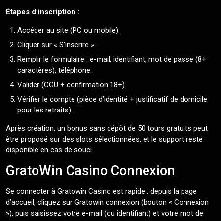
Étapes d’inscription :
Accéder au site (PC ou mobile).
Cliquer sur « S’inscrire ».
Remplir le formulaire : e-mail, identifiant, mot de passe (8+
caractères), téléphone.
Valider (CGU + confirmation 18+).
Vérifier le compte (pièce d’identité + justificatif de domicile
pour les retraits).
Après création, un bonus sans dépôt de 50 tours gratuits peut
être proposé sur des slots sélectionnées, et le support reste
disponible en cas de souci.
GratoWin Casino Connexion
Se connecter à Gratowin Casino est rapide : depuis la page
d’accueil, cliquez sur Gratowin connexion (bouton « Connexion
»), puis saisissez votre e-mail (ou identifiant) et votre mot de